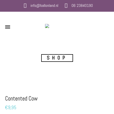
info@ballonland.nl
06 23840190
SHOP
Contented Cow
€
9,95