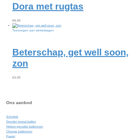
Dora met rugtas
€
9,95
Toevoegen aan winkelwagen
Beterschap, get well soon,
zon
€
3,95
Ons aanbod
Schmink
Gender reveal ballon
Helium gevulde ballonnen
Chrome ballonnen
Pastel