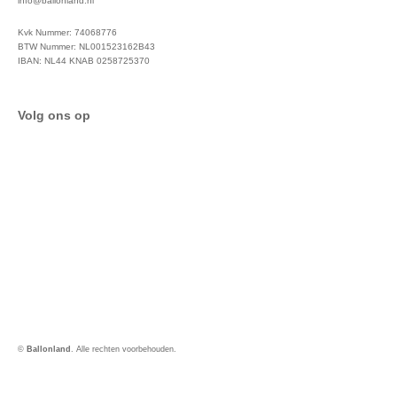
info@ballonland.nl
Kvk Nummer: 74068776
BTW Nummer: NL001523162B43
IBAN: NL44 KNAB 0258725370
Volg ons op
©
Ballonland
. Alle rechten voorbehouden.