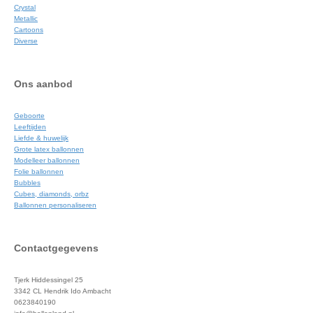
Crystal
Metallic
Cartoons
Diverse
Ons aanbod
Geboorte
Leeftijden
Liefde & huwelijk
Grote latex ballonnen
Modelleer ballonnen
Folie ballonnen
Bubbles
Cubes, diamonds, orbz
Ballonnen personaliseren
Contactgegevens
Tjerk Hiddessingel 25
3342 CL Hendrik Ido Ambacht
0623840190