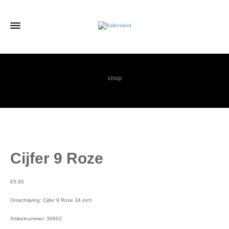
shop
Cijfer 9 Roze
€
5,95
Omschrijving: Cijfer 9 Roze 34 inch
Artikelnummer: 30603