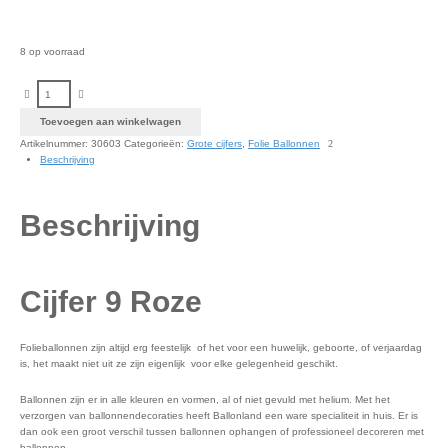
8 op voorraad
Cijfer 9 Roze aantal
Toevoegen aan winkelwagen
Artikelnummer:
30603
Categorieën:
Grote cijfers
,
Folie Ballonnen
Beschrijving
Beschrijving
Cijfer 9 Roze
Folieballonnen zijn altijd erg feestelijk of het voor een huwelijk, geboorte, of verjaardag
is, het maakt niet uit ze zijn eigenlijk voor elke gelegenheid geschikt.
Ballonnen zijn er in alle kleuren en vormen, al of niet gevuld met helium. Met het
verzorgen van ballonnendecoraties heeft Ballonland een ware specialiteit in huis. Er is
dan ook een groot verschil tussen ballonnen ophangen of professioneel decoreren met
ballonnen.