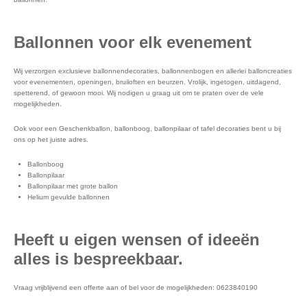
Ballonnen voor elk evenement
Wij verzorgen exclusieve ballonnendecoraties, ballonnenbogen en allerlei balloncreaties
voor evenementen, openingen, bruiloften en beurzen. Vrolijk, ingetogen, uitdagend,
spetterend, of gewoon mooi. Wij nodigen u graag uit om te praten over de vele
mogelijkheden.
Ook voor een Geschenkballon, ballonboog, ballonpilaar of tafel decoraties bent u bij
ons op het juiste adres.
Ballonboog
Ballonpilaar
Ballonpilaar met grote ballon
Helium gevulde ballonnen
Heeft u eigen wensen of ideeën
alles is bespreekbaar.
Vraag vrijblijvend een offerte aan of bel voor de mogelijkheden: 0623840190