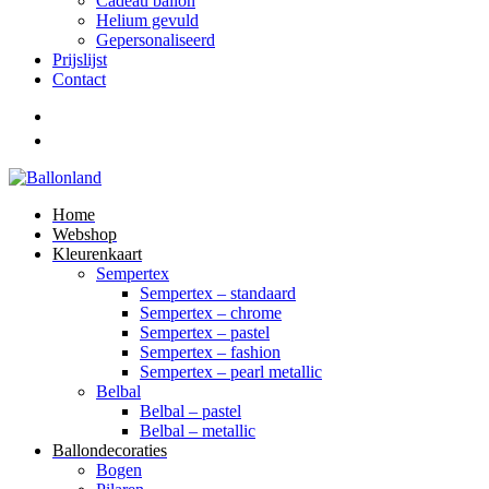
Cadeau ballon
Helium gevuld
Gepersonaliseerd
Prijslijst
Contact
Home
Webshop
Kleurenkaart
Sempertex
Sempertex – standaard
Sempertex – chrome
Sempertex – pastel
Sempertex – fashion
Sempertex – pearl metallic
Belbal
Belbal – pastel
Belbal – metallic
Ballondecoraties
Bogen