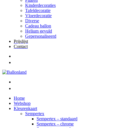
Pilaren
Kinderdecoraties
Tafeldecoratie
Vloerdecoratie
Diverse
Cadeau ballon
Helium gevuld
Gepersonaliseerd
Prijslijst
Contact
Home
Webshop
Kleurenkaart
Sempertex
Sempertex – standaard
Sempertex – chrome