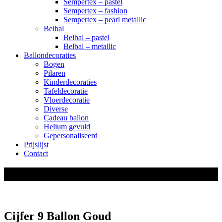
Sempertex – pastel
Sempertex – fashion
Sempertex – pearl metallic
Belbal
Belbal – pastel
Belbal – metallic
Ballondecoraties
Bogen
Pilaren
Kinderdecoraties
Tafeldecoratie
Vloerdecoratie
Diverse
Cadeau ballon
Helium gevuld
Gepersonaliseerd
Prijslijst
Contact
shop
Cijfer 9 Ballon Goud