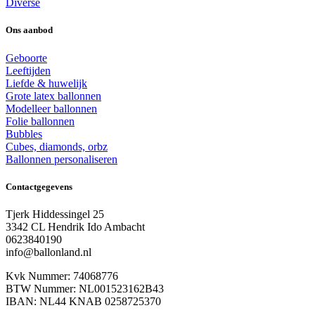
Diverse
Ons aanbod
Geboorte
Leeftijden
Liefde & huwelijk
Grote latex ballonnen
Modelleer ballonnen
Folie ballonnen
Bubbles
Cubes, diamonds, orbz
Ballonnen personaliseren
Contactgegevens
Tjerk Hiddessingel 25
3342 CL Hendrik Ido Ambacht
0623840190
info@ballonland.nl
Kvk Nummer: 74068776
BTW Nummer: NL001523162B43
IBAN: NL44 KNAB 0258725370