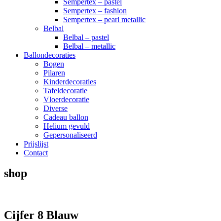
Sempertex – pastel
Sempertex – fashion
Sempertex – pearl metallic
Belbal
Belbal – pastel
Belbal – metallic
Ballondecoraties
Bogen
Pilaren
Kinderdecoraties
Tafeldecoratie
Vloerdecoratie
Diverse
Cadeau ballon
Helium gevuld
Gepersonaliseerd
Prijslijst
Contact
shop
Cijfer 8 Blauw