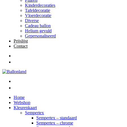
Pilaren
Kinderdecoraties
Tafeldecoratie
Vloerdecoratie
Diverse
Cadeau ballon
Helium gevuld
Gepersonaliseerd
Prijslijst
Contact
Home
Webshop
Kleurenkaart
Sempertex
Sempertex – standaard
Sempertex – chrome