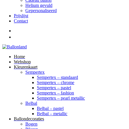
Cadeau ballon
Helium gevuld
Gepersonaliseerd
Prijslijst
Contact
Home
Webshop
Kleurenkaart
Sempertex
Sempertex – standaard
Sempertex – chrome
Sempertex – pastel
Sempertex – fashion
Sempertex – pearl metallic
Belbal
Belbal – pastel
Belbal – metallic
Ballondecoraties
Bogen