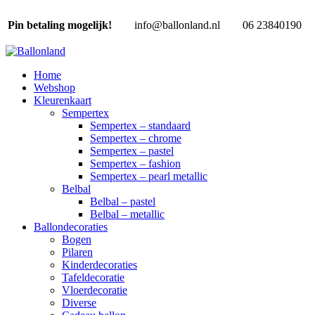
Pin betaling mogelijk!
info@ballonland.nl
06 23840190
Home
Webshop
Kleurenkaart
Sempertex
Sempertex – standaard
Sempertex – chrome
Sempertex – pastel
Sempertex – fashion
Sempertex – pearl metallic
Belbal
Belbal – pastel
Belbal – metallic
Ballondecoraties
Bogen
Pilaren
Kinderdecoraties
Tafeldecoratie
Vloerdecoratie
Diverse