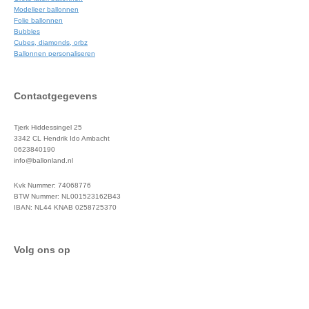
Modelleer ballonnen
Folie ballonnen
Bubbles
Cubes, diamonds, orbz
Ballonnen personaliseren
Contactgegevens
Tjerk Hiddessingel 25
3342 CL Hendrik Ido Ambacht
0623840190
info@ballonland.nl
Kvk Nummer: 74068776
BTW Nummer: NL001523162B43
IBAN: NL44 KNAB 0258725370
Volg ons op