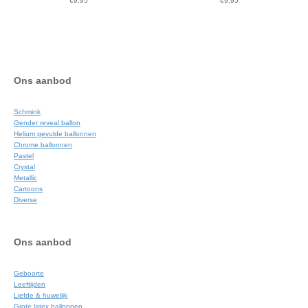
€
9,95
€
9,95
Ons aanbod
Schmink
Gender reveal ballon
Helium gevulde ballonnen
Chrome ballonnen
Pastel
Crystal
Metallic
Cartoons
Diverse
Ons aanbod
Geboorte
Leeftijden
Liefde & huwelijk
Grote latex ballonnen