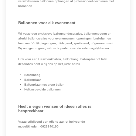
verschil tussen ballonnen ophangen of professioneel decoreren met
ballonnen.
Ballonnen voor elk evenement
Wij verzorgen exclusieve ballonnendecoraties, ballonnenbogen en
allerlei balloncreaties voor evenementen, openingen, bruiloften en
beurzen. Vrolijk, ingetogen, uitdagend, spetterend, of gewoon mooi.
Wij nodigen u graag uit om te praten over de vele mogelijkheden.
Ook voor een Geschenkballon, ballonboog, ballonpilaar of tafel
decoraties bent u bij ons op het juiste adres.
Ballonboog
Ballonpilaar
Ballonpilaar met grote ballon
Helium gevulde ballonnen
Heeft u eigen wensen of ideeën alles is
bespreekbaar.
Vraag vrijblijvend een offerte aan of bel voor de
mogelijkheden: 0623840190