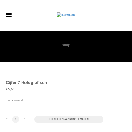
shop
Cijfer 7 Holografisch
€
5,95
3 op voorraad
Cijfer 7 Holografisch aantal
TOEVOEGEN AAN WINKELWAGEN