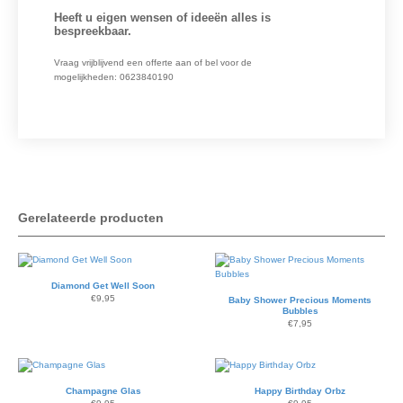
Heeft u eigen wensen of ideeën alles is
bespreekbaar.
Vraag vrijblijvend een offerte aan of bel voor de
mogelijkheden: 0623840190
Gerelateerde producten
Diamond Get Well Soon
€
9,95
Baby Shower Precious Moments
Bubbles
€
7,95
Champagne Glas
Happy Birthday Orbz