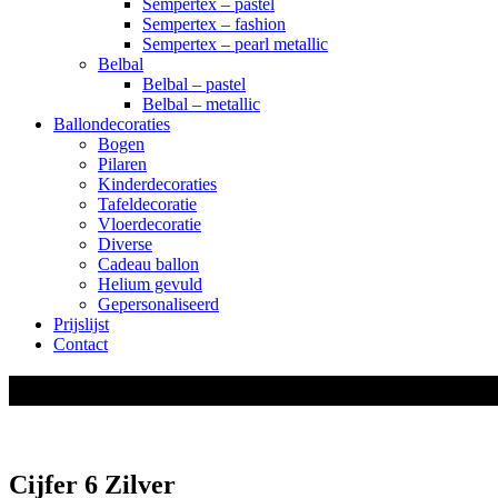
Sempertex – pastel
Sempertex – fashion
Sempertex – pearl metallic
Belbal
Belbal – pastel
Belbal – metallic
Ballondecoraties
Bogen
Pilaren
Kinderdecoraties
Tafeldecoratie
Vloerdecoratie
Diverse
Cadeau ballon
Helium gevuld
Gepersonaliseerd
Prijslijst
Contact
shop
Cijfer 6 Zilver