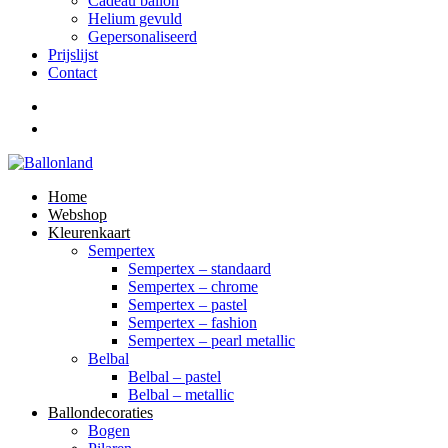
Cadeau ballon
Helium gevuld
Gepersonaliseerd
Prijslijst
Contact
Home
Webshop
Kleurenkaart
Sempertex
Sempertex – standaard
Sempertex – chrome
Sempertex – pastel
Sempertex – fashion
Sempertex – pearl metallic
Belbal
Belbal – pastel
Belbal – metallic
Ballondecoraties
Bogen