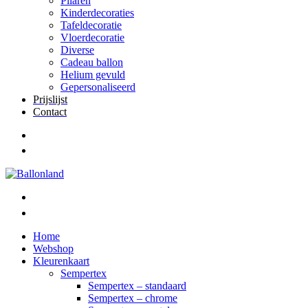
Pilaren
Kinderdecoraties
Tafeldecoratie
Vloerdecoratie
Diverse
Cadeau ballon
Helium gevuld
Gepersonaliseerd
Prijslijst
Contact
Home
Webshop
Kleurenkaart
Sempertex
Sempertex – standaard
Sempertex – chrome