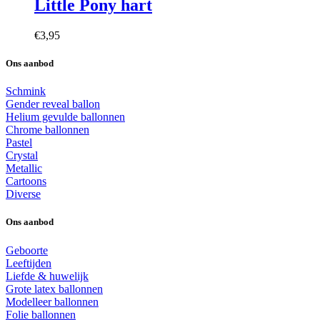
Little Pony hart
€
3,95
Ons aanbod
Schmink
Gender reveal ballon
Helium gevulde ballonnen
Chrome ballonnen
Pastel
Crystal
Metallic
Cartoons
Diverse
Ons aanbod
Geboorte
Leeftijden
Liefde & huwelijk
Grote latex ballonnen
Modelleer ballonnen
Folie ballonnen