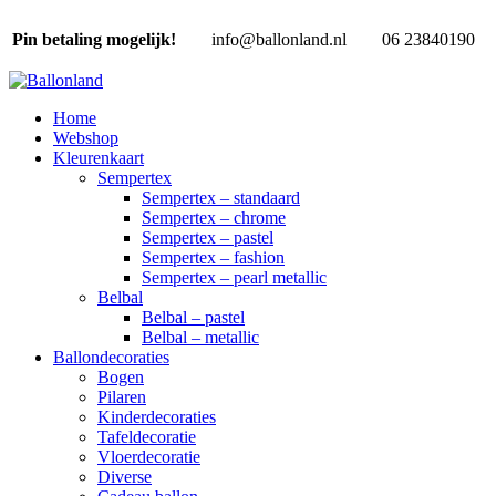
Pin betaling mogelijk!
info@ballonland.nl
06 23840190
Home
Webshop
Kleurenkaart
Sempertex
Sempertex – standaard
Sempertex – chrome
Sempertex – pastel
Sempertex – fashion
Sempertex – pearl metallic
Belbal
Belbal – pastel
Belbal – metallic
Ballondecoraties
Bogen
Pilaren
Kinderdecoraties
Tafeldecoratie
Vloerdecoratie
Diverse