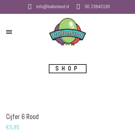
info@ballonland.nl
06 23840190
SHOP
Cijfer 6 Rood
€
5,95