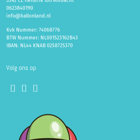
3342 CL Hendrik Ido Ambacht
0623840190
info@ballonland.nl
Kvk Nummer: 74068776
BTW Nummer: NL001523162B43
IBAN: NL44 KNAB 0258725370
Volg ons op