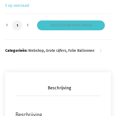
5 op voorraad
Cijfer 6 Rood aantal
TOEVOEGEN AAN WINKELWAGEN
Categorieën:
Webshop
,
Grote cijfers
,
Folie Ballonnen
Beschrijving
Beschrijving