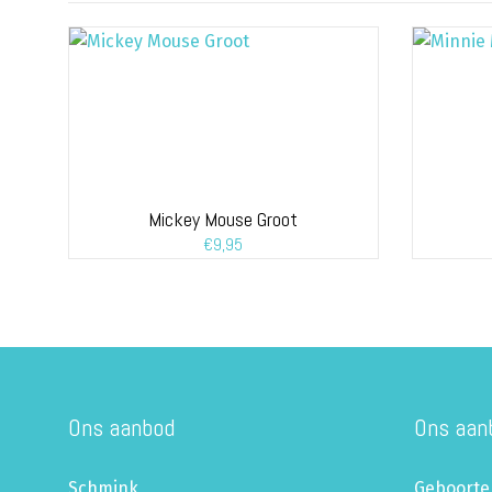
Mickey Mouse Groot
€
9,95
Ons aanbod
Ons aan
Schmink
Geboorte