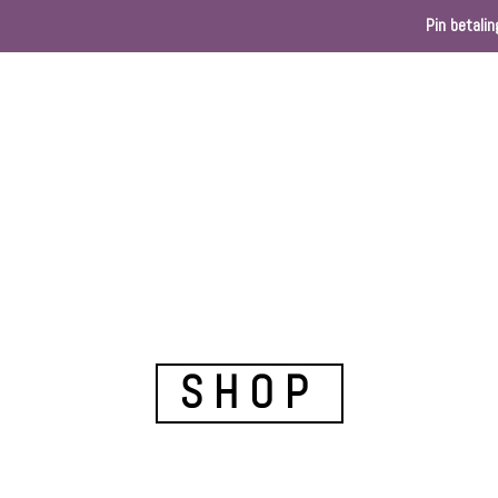
Pin betalin
Home
Webshop
Kleurenkaart
Ballondec
SHOP