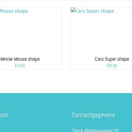
Minnie Mouse shape
Cars Super shape
€
3,95
€
9,95
bod
Contactgegevens
Tjerk Hiddessingel 25