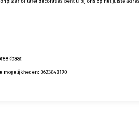
pilaar of tafel decoraties bent u bij ons op het juiste adres
preekbaar.
 de mogelijkheden: 0623840190