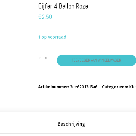
Cijfer 4 Ballon Roze
€
2,50
1 op voorraad
Cijfer 4 Ballon Roze aantal
TOEVOEGEN AAN WINKELWAGEN
Artikelnummer:
3ee62013d5a6
Categorieën:
Kle
Beschrijving