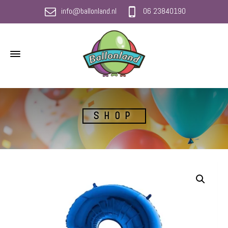
info@ballonland.nl
06 23840190
SHOP