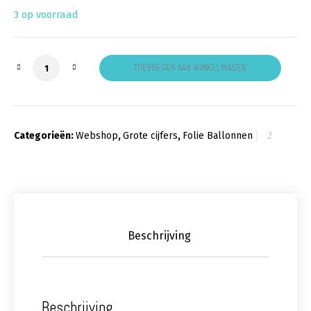
3 op voorraad
Cijfer 2 wit aantal
TOEVOEGEN AAN WINKELWAGEN
Categorieën:
Webshop
,
Grote cijfers
,
Folie Ballonnen
Beschrijving
Beschrijving