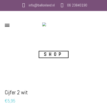
info@ballonland.nl
06 23840190
SHOP
Cijfer 2 wit
€
5,95