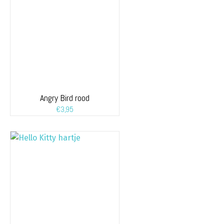
Angry Bird rood
€
3,95