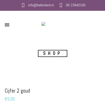
info@ballonland.nl
06 23840190
SHOP
Cijfer 2 goud
€
5,95