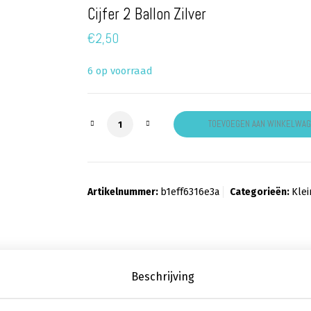
Cijfer 2 Ballon Zilver
€
2,50
6 op voorraad
Cijfer 2 Ballon Zilver aantal
TOEVOEGEN AAN WINKELWA
Artikelnummer:
b1eff6316e3a
Categorieën:
Klei
Beschrijving