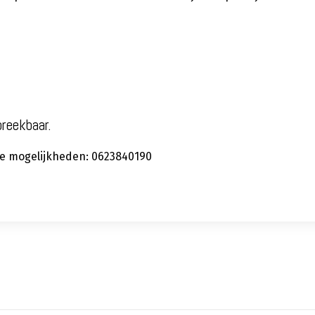
preekbaar.
 de mogelijkheden: 0623840190