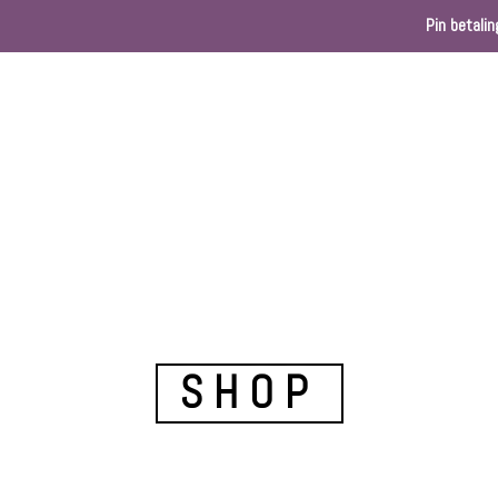
Pin betalin
Home
Webshop
Kleurenkaart
Ballondec
SHOP