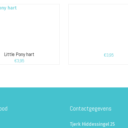
Little Pony hart
€
3,95
€
3,95
bod
Contactgegevens
Tjerk Hiddessingel 25