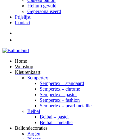
Cadeau ballon
Helium gevuld
Gepersonaliseerd
Prijslijst
Contact
Home
Webshop
Kleurenkaart
Sempertex
Sempertex – standaard
Sempertex – chrome
Sempertex – pastel
Sempertex – fashion
Sempertex – pearl metallic
Belbal
Belbal – pastel
Belbal – metallic
Ballondecoraties
Bogen