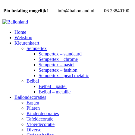
Pin betaling mogelijk!
info@ballonland.nl
06 23840190
Home
Webshop
Kleurenkaart
Sempertex
Sempertex – standaard
Sempertex – chrome
Sempertex – pastel
Sempertex – fashion
Sempertex – pearl metallic
Belbal
Belbal – pastel
Belbal – metallic
Ballondecoraties
Bogen
Pilaren
Kinderdecoraties
Tafeldecoratie
Vloerdecoratie
Diverse