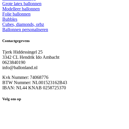
Grote latex ballonnen
Modelleer ballonnen
Folie ballonnen
Bubbles
Cubes, diamonds, orbz
Ballonnen personaliseren
Contactgegevens
Tjerk Hiddessingel 25
3342 CL Hendrik Ido Ambacht
0623840190
info@ballonland.nl
Kvk Nummer: 74068776
BTW Nummer: NL001523162B43
IBAN: NL44 KNAB 0258725370
Volg ons op