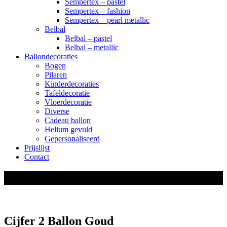
Sempertex – pastel
Sempertex – fashion
Sempertex – pearl metallic
Belbal
Belbal – pastel
Belbal – metallic
Ballondecoraties
Bogen
Pilaren
Kinderdecoraties
Tafeldecoratie
Vloerdecoratie
Diverse
Cadeau ballon
Helium gevuld
Gepersonaliseerd
Prijslijst
Contact
shop
Cijfer 2 Ballon Goud