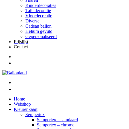
Pilaren
Kinderdecoraties
Tafeldecoratie
Vloerdecoratie
Diverse
Cadeau ballon
Helium gevuld
Gepersonaliseerd
Prijslijst
Contact
Home
Webshop
Kleurenkaart
Sempertex
Sempertex – standaard
Sempertex – chrome