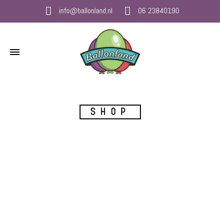
info@ballonland.nl
06 23840190
SHOP