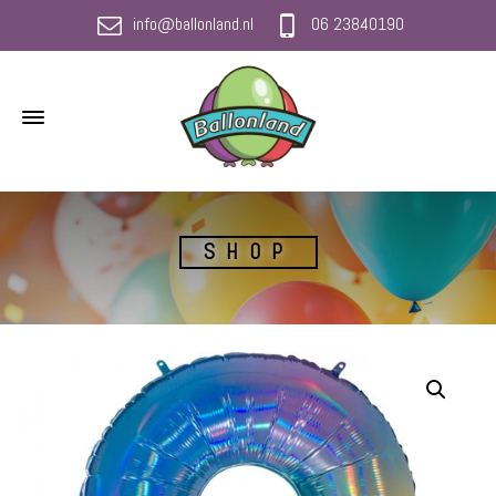
info@ballonland.nl
06 23840190
SHOP