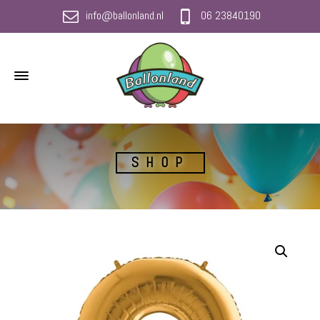
info@ballonland.nl
06 23840190
SHOP