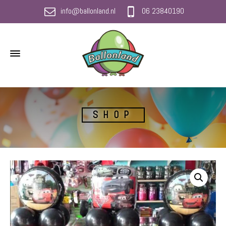
info@ballonland.nl
06 23840190
SHOP