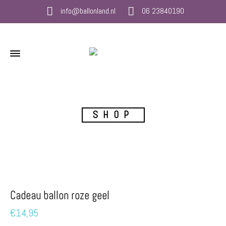
info@ballonland.nl
06 23840190
SHOP
Cadeau ballon roze geel
€
14,95