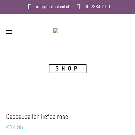
info@ballonland.nl
06 23840190
SHOP
Cadeauballon liefde rose
€
14,95