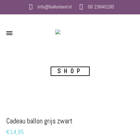
info@ballonland.nl
06 23840190
SHOP
Cadeau ballon grijs zwart
€
14,95