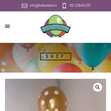
info@ballonland.nl
06 23840190
SHOP