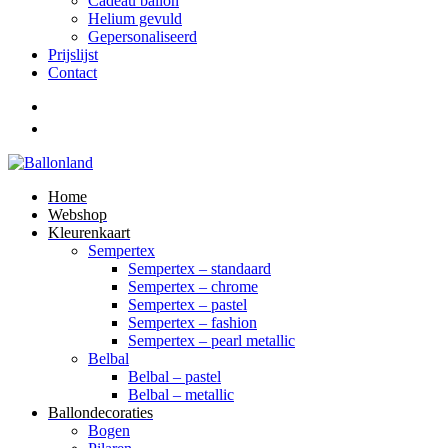
Cadeau ballon
Helium gevuld
Gepersonaliseerd
Prijslijst
Contact
Home
Webshop
Kleurenkaart
Sempertex
Sempertex – standaard
Sempertex – chrome
Sempertex – pastel
Sempertex – fashion
Sempertex – pearl metallic
Belbal
Belbal – pastel
Belbal – metallic
Ballondecoraties
Bogen