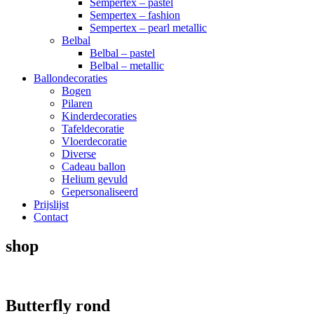
Sempertex – pastel
Sempertex – fashion
Sempertex – pearl metallic
Belbal
Belbal – pastel
Belbal – metallic
Ballondecoraties
Bogen
Pilaren
Kinderdecoraties
Tafeldecoratie
Vloerdecoratie
Diverse
Cadeau ballon
Helium gevuld
Gepersonaliseerd
Prijslijst
Contact
shop
Butterfly rond