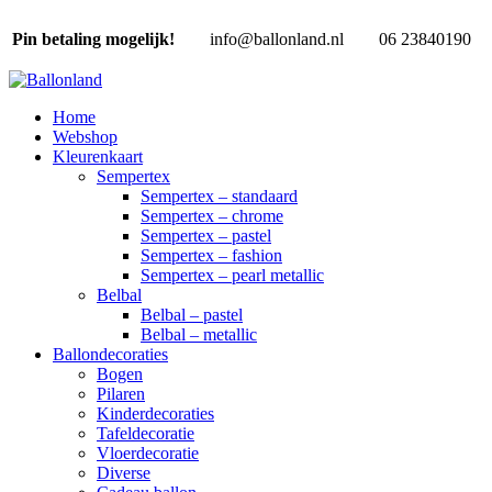
Pin betaling mogelijk!
info@ballonland.nl
06 23840190
Home
Webshop
Kleurenkaart
Sempertex
Sempertex – standaard
Sempertex – chrome
Sempertex – pastel
Sempertex – fashion
Sempertex – pearl metallic
Belbal
Belbal – pastel
Belbal – metallic
Ballondecoraties
Bogen
Pilaren
Kinderdecoraties
Tafeldecoratie
Vloerdecoratie
Diverse