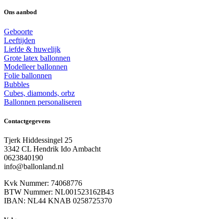
Ons aanbod
Geboorte
Leeftijden
Liefde & huwelijk
Grote latex ballonnen
Modelleer ballonnen
Folie ballonnen
Bubbles
Cubes, diamonds, orbz
Ballonnen personaliseren
Contactgegevens
Tjerk Hiddessingel 25
3342 CL Hendrik Ido Ambacht
0623840190
info@ballonland.nl
Kvk Nummer: 74068776
BTW Nummer: NL001523162B43
IBAN: NL44 KNAB 0258725370