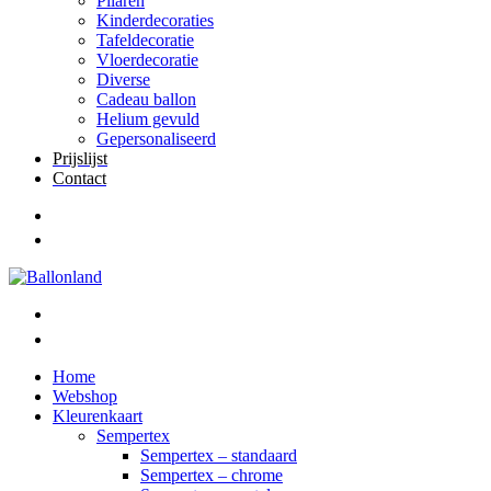
Pilaren
Kinderdecoraties
Tafeldecoratie
Vloerdecoratie
Diverse
Cadeau ballon
Helium gevuld
Gepersonaliseerd
Prijslijst
Contact
Home
Webshop
Kleurenkaart
Sempertex
Sempertex – standaard
Sempertex – chrome