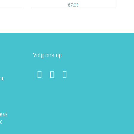
€
7,95
Volg ons op
ht
B43
70