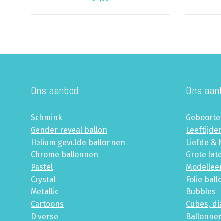
Ons aanbod
Ons aan
Schmink
Geboorte
Gender reveal ballon
Leeftijde
Helium gevulde ballonnen
Liefde & 
Chrome ballonnen
Grote lat
Pastel
Modellee
Crystal
Folie bal
Metallic
Bubbles
Cartoons
Cubes, d
Diverse
Ballonne