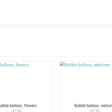
ubble balloon, flowers
Bubble balloon, welc
€
7,95
€
7,95