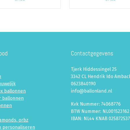
bod
Contactgegevens
Tjerk Hiddessingel 25
n
3342 CL Hendrik Ido Ambac
huwelijk
0623840190
ex ballonnen
info@ballonland.nl
r ballonnen
Kvk Nummer: 74068776
lonnen
BTW Nummer: NL001523162
IBAN: NL44 KNAB 02587253
iamonds, orbz
n personaliseren