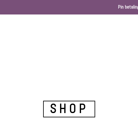
Pin betalin
Home
Webshop
Kleurenkaart
Ballondec
SHOP