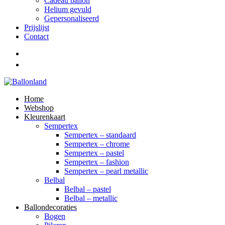
Cadeau ballon
Helium gevuld
Gepersonaliseerd
Prijslijst
Contact
Home
Webshop
Kleurenkaart
Sempertex
Sempertex – standaard
Sempertex – chrome
Sempertex – pastel
Sempertex – fashion
Sempertex – pearl metallic
Belbal
Belbal – pastel
Belbal – metallic
Ballondecoraties
Bogen