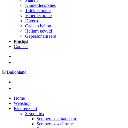
Pilaren
Kinderdecoraties
Tafeldecoratie
Vloerdecoratie
Diverse
Cadeau ballon
Helium gevuld
Gepersonaliseerd
Prijslijst
Contact
Home
Webshop
Kleurenkaart
Sempertex
Sempertex – standaard
Sempertex – chrome