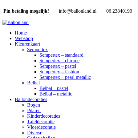
Pin betaling mogelijk!
info@ballonland.nl
06 23840190
Home
Webshop
Kleurenkaart
Sempertex
Sempertex – standaard
Sempertex – chrome
Sempertex – pastel
Sempertex – fashion
Sempertex – pearl metallic
Belbal
Belbal – pastel
Belbal – metallic
Ballondecoraties
Bogen
Pilaren
Kinderdecoraties
Tafeldecoratie
Vloerdecoratie
Diverse