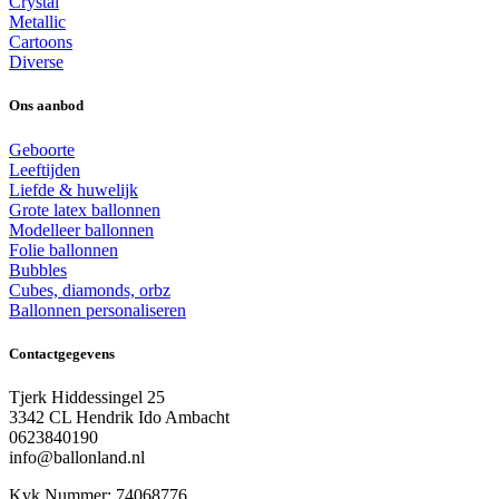
Crystal
Metallic
Cartoons
Diverse
Ons aanbod
Geboorte
Leeftijden
Liefde & huwelijk
Grote latex ballonnen
Modelleer ballonnen
Folie ballonnen
Bubbles
Cubes, diamonds, orbz
Ballonnen personaliseren
Contactgegevens
Tjerk Hiddessingel 25
3342 CL Hendrik Ido Ambacht
0623840190
info@ballonland.nl
Kvk Nummer: 74068776