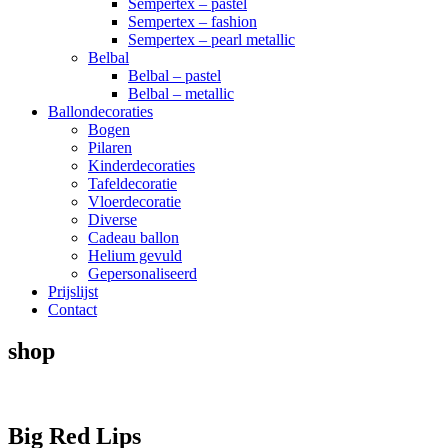
Sempertex – pastel
Sempertex – fashion
Sempertex – pearl metallic
Belbal
Belbal – pastel
Belbal – metallic
Ballondecoraties
Bogen
Pilaren
Kinderdecoraties
Tafeldecoratie
Vloerdecoratie
Diverse
Cadeau ballon
Helium gevuld
Gepersonaliseerd
Prijslijst
Contact
shop
Big Red Lips