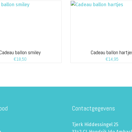
Cadeau ballon smiley
Cadeau ballon hartje
€
18,50
€
14,95
bod
Contactgegevens
Tjerk Hiddessingel 25
n
3342 CL Hendrik Ido Ambac