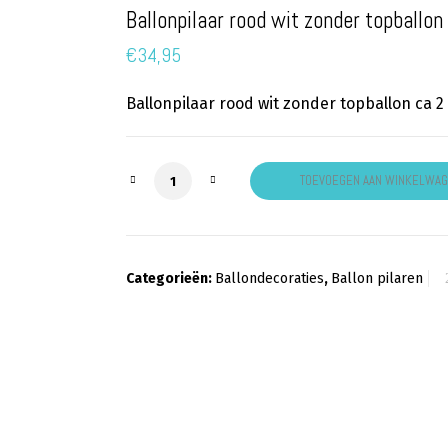
Ballonpilaar rood wit zonder topballon
€
34,95
Ballonpilaar rood wit zonder topballon ca 
Ballonpilaar rood wit zonder topballon
TOEVOEGEN AAN WINKELWA
Categorieën:
Ballondecoraties
,
Ballon pilaren