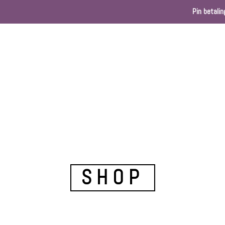
Pin betalin
Home
Webshop
Kleurenkaart
Ballondec
SHOP