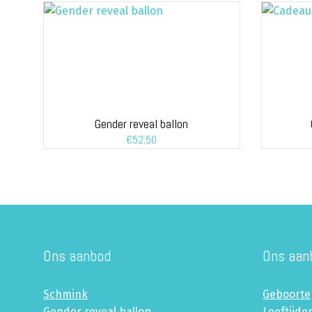
Gender reveal ballon
€
52,50
Ons aanbod
Ons aan
Schmink
Geboorte
Gender reveal ballon
Leeftijde