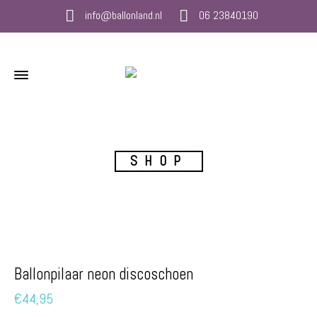
info@ballonland.nl
06 23840190
SHOP
Ballonpilaar neon discoschoen
€
44,95