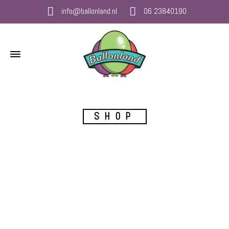
info@ballonland.nl
06 23840190
SHOP