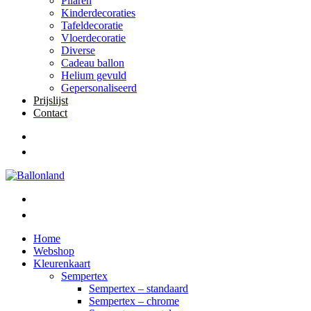
Pilaren
Kinderdecoraties
Tafeldecoratie
Vloerdecoratie
Diverse
Cadeau ballon
Helium gevuld
Gepersonaliseerd
Prijslijst
Contact
Home
Webshop
Kleurenkaart
Sempertex
Sempertex – standaard
Sempertex – chrome