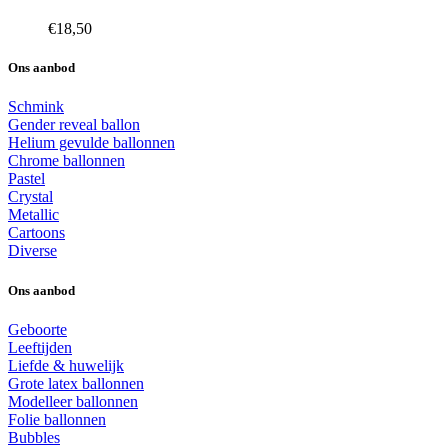
€
18,50
Ons aanbod
Schmink
Gender reveal ballon
Helium gevulde ballonnen
Chrome ballonnen
Pastel
Crystal
Metallic
Cartoons
Diverse
Ons aanbod
Geboorte
Leeftijden
Liefde & huwelijk
Grote latex ballonnen
Modelleer ballonnen
Folie ballonnen
Bubbles