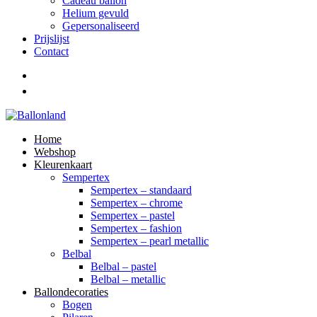
Cadeau ballon
Helium gevuld
Gepersonaliseerd
Prijslijst
Contact
Home
Webshop
Kleurenkaart
Sempertex
Sempertex – standaard
Sempertex – chrome
Sempertex – pastel
Sempertex – fashion
Sempertex – pearl metallic
Belbal
Belbal – pastel
Belbal – metallic
Ballondecoraties
Bogen