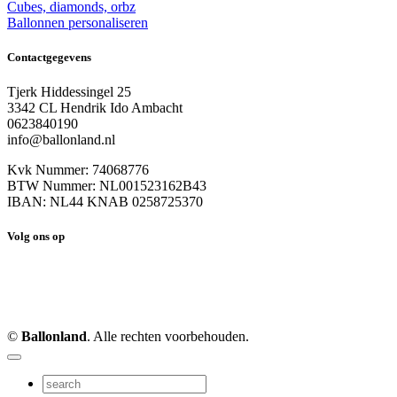
Cubes, diamonds, orbz
Ballonnen personaliseren
Contactgegevens
Tjerk Hiddessingel 25
3342 CL Hendrik Ido Ambacht
0623840190
info@ballonland.nl
Kvk Nummer: 74068776
BTW Nummer: NL001523162B43
IBAN: NL44 KNAB 0258725370
Volg ons op
©
Ballonland
. Alle rechten voorbehouden.