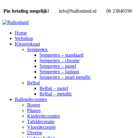
Pin betaling mogelijk!
info@ballonland.nl
06 23840190
Home
Webshop
Kleurenkaart
Sempertex
Sempertex – standaard
Sempertex – chrome
Sempertex – pastel
Sempertex – fashion
Sempertex – pearl metallic
Belbal
Belbal – pastel
Belbal – metallic
Ballondecoraties
Bogen
Pilaren
Kinderdecoraties
Tafeldecoratie
Vloerdecoratie
Diverse