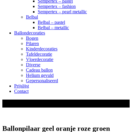
Sempertex – pastel
Sempertex – fashion
Sempertex – pearl metallic
Belbal
Belbal – pastel
Belbal – metallic
Ballondecoraties
Bogen
Pilaren
Kinderdecoraties
Tafeldecoratie
Vloerdecoratie
Diverse
Cadeau ballon
Helium gevuld
Gepersonaliseerd
Prijslijst
Contact
shop
Ballonpilaar geel oranje roze groen