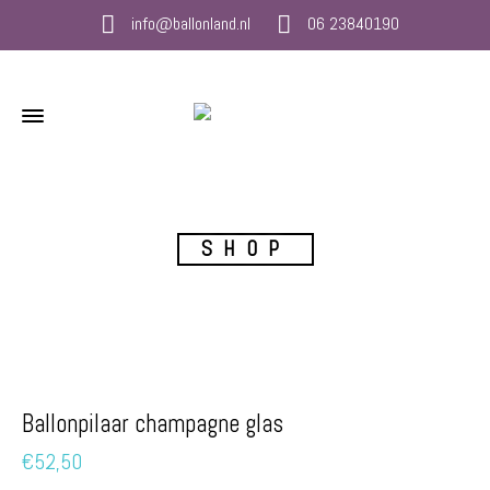
info@ballonland.nl
06 23840190
SHOP
Ballonpilaar champagne glas
€
52,50