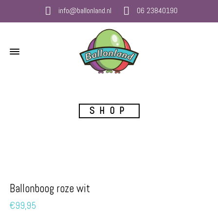
info@ballonland.nl
06 23840190
SHOP
Ballonboog roze wit
€
99,95