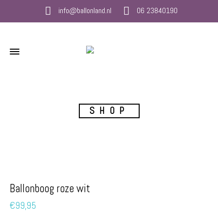
info@ballonland.nl
06 23840190
SHOP
Ballonboog roze wit
€
99,95