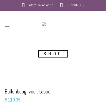
info@ballonland.nl
06 23840190
SHOP
Ballonboog ivoor, taupe
€
119,95