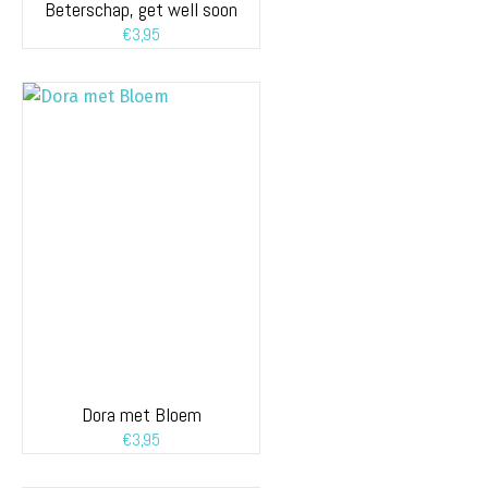
Beterschap, get well soon
€
3,95
Dora met Bloem
€
3,95