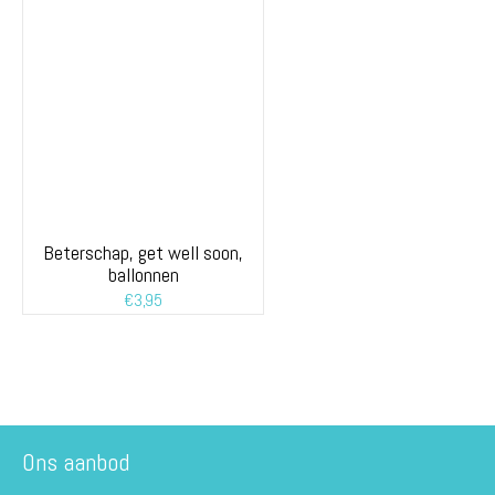
Beterschap, get well soon,
ballonnen
€
3,95
Ons aanbod