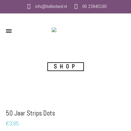
info@ballonland.nl
06 23840190
SHOP
50 Jaar Strips Dots
€
3,95