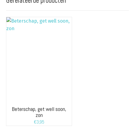
Gerelateerde producten
Beterschap, get well soon,
zon
€
3,95