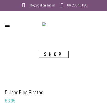
info@ballonland.nl
06 23840190
SHOP
5 Jaar Blue Pirates
€
3,95