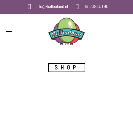
info@ballonland.nl
06 23840190
SHOP