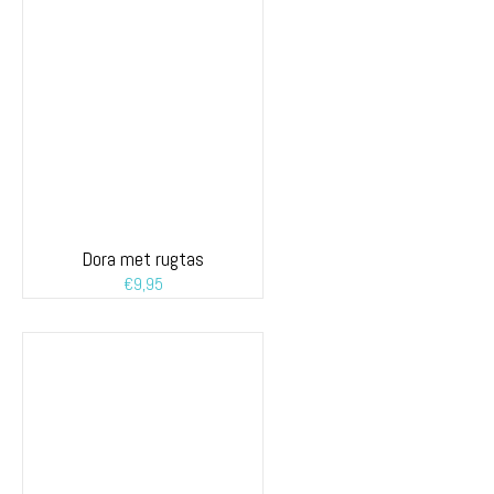
Dora met rugtas
€
9,95