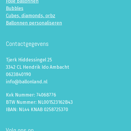
Folie ballonnen
Bubbles
Cubes, diamonds, orbz
Ballonnen personaliseren
Contactgegevens
Tjerk Hiddessingel 25
3342 CL Hendrik Ido Ambacht
0623840190
info@ballonland.nl
Kvk Nummer: 74068776
BTW Nummer: NL001523162B43
IBAN: NL44 KNAB 0258725370
Volg ons op