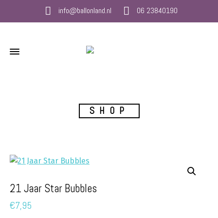
info@ballonland.nl
06 23840190
SHOP
21 Jaar Star Bubbles
€
7,95