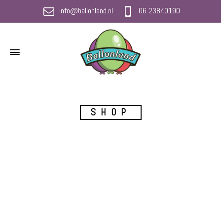
info@ballonland.nl
06 23840190
SHOP