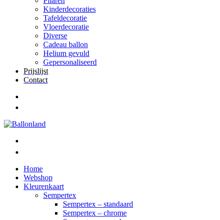
Pilaren
Kinderdecoraties
Tafeldecoratie
Vloerdecoratie
Diverse
Cadeau ballon
Helium gevuld
Gepersonaliseerd
Prijslijst
Contact
Home
Webshop
Kleurenkaart
Sempertex
Sempertex – standaard
Sempertex – chrome