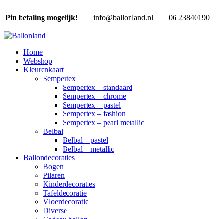
Pin betaling mogelijk!
info@ballonland.nl
06 23840190
Home
Webshop
Kleurenkaart
Sempertex
Sempertex – standaard
Sempertex – chrome
Sempertex – pastel
Sempertex – fashion
Sempertex – pearl metallic
Belbal
Belbal – pastel
Belbal – metallic
Ballondecoraties
Bogen
Pilaren
Kinderdecoraties
Tafeldecoratie
Vloerdecoratie
Diverse