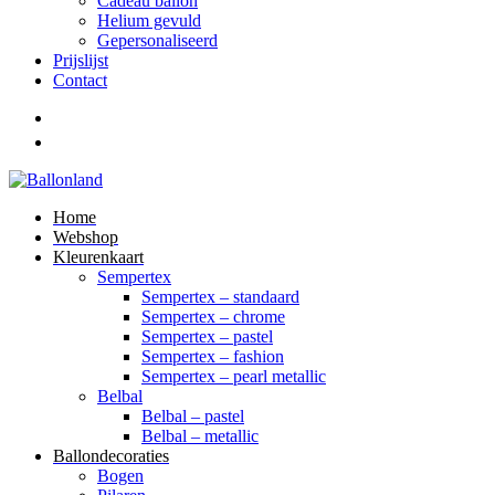
Cadeau ballon
Helium gevuld
Gepersonaliseerd
Prijslijst
Contact
Home
Webshop
Kleurenkaart
Sempertex
Sempertex – standaard
Sempertex – chrome
Sempertex – pastel
Sempertex – fashion
Sempertex – pearl metallic
Belbal
Belbal – pastel
Belbal – metallic
Ballondecoraties
Bogen