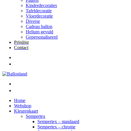
Pilaren
Kinderdecoraties
Tafeldecoratie
Vloerdecoratie
Diverse
Cadeau ballon
Helium gevuld
Gepersonaliseerd
Prijslijst
Contact
Home
Webshop
Kleurenkaart
Sempertex
Sempertex – standaard
Sempertex – chrome