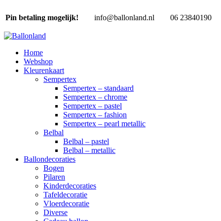
Pin betaling mogelijk!
info@ballonland.nl
06 23840190
Home
Webshop
Kleurenkaart
Sempertex
Sempertex – standaard
Sempertex – chrome
Sempertex – pastel
Sempertex – fashion
Sempertex – pearl metallic
Belbal
Belbal – pastel
Belbal – metallic
Ballondecoraties
Bogen
Pilaren
Kinderdecoraties
Tafeldecoratie
Vloerdecoratie
Diverse