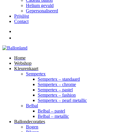
Cadeau ballon
Helium gevuld
Gepersonaliseerd
Prijslijst
Contact
Home
Webshop
Kleurenkaart
Sempertex
Sempertex – standaard
Sempertex – chrome
Sempertex – pastel
Sempertex – fashion
Sempertex – pearl metallic
Belbal
Belbal – pastel
Belbal – metallic
Ballondecoraties
Bogen