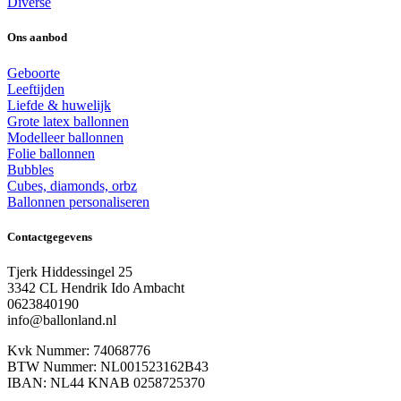
Diverse
Ons aanbod
Geboorte
Leeftijden
Liefde & huwelijk
Grote latex ballonnen
Modelleer ballonnen
Folie ballonnen
Bubbles
Cubes, diamonds, orbz
Ballonnen personaliseren
Contactgegevens
Tjerk Hiddessingel 25
3342 CL Hendrik Ido Ambacht
0623840190
info@ballonland.nl
Kvk Nummer: 74068776
BTW Nummer: NL001523162B43
IBAN: NL44 KNAB 0258725370