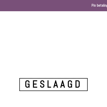
Pin betalin
Home
Webshop
Kleurenkaart
Ballondec
GESLAAGD