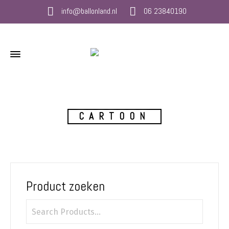
info@ballonland.nl
06 23840190
CARTOON
Product zoeken