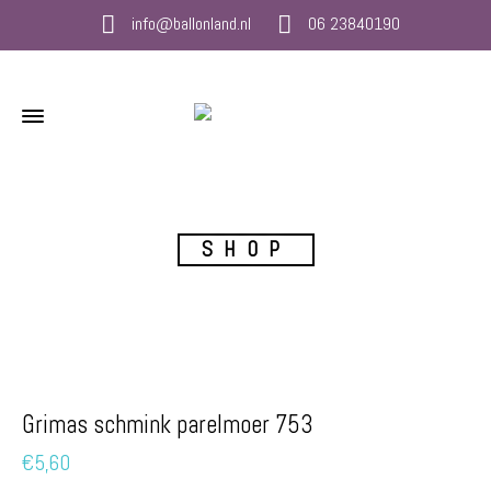
info@ballonland.nl
06 23840190
SHOP
Grimas schmink parelmoer 753
€
5,60