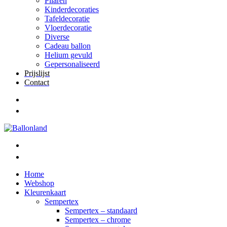
Pilaren
Kinderdecoraties
Tafeldecoratie
Vloerdecoratie
Diverse
Cadeau ballon
Helium gevuld
Gepersonaliseerd
Prijslijst
Contact
Home
Webshop
Kleurenkaart
Sempertex
Sempertex – standaard
Sempertex – chrome