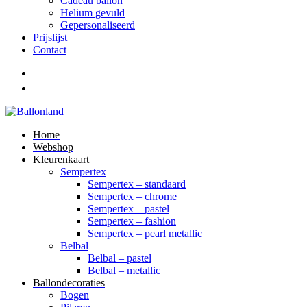
Cadeau ballon
Helium gevuld
Gepersonaliseerd
Prijslijst
Contact
Home
Webshop
Kleurenkaart
Sempertex
Sempertex – standaard
Sempertex – chrome
Sempertex – pastel
Sempertex – fashion
Sempertex – pearl metallic
Belbal
Belbal – pastel
Belbal – metallic
Ballondecoraties
Bogen