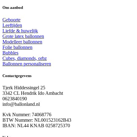
Ons aanbod
Geboorte
Leeftijden
Liefde & huwelijk
Grote latex ballonnen
Modelleer ballonnen
Folie ballonnen
Bubbles
Cubes, diamonds, orbz
Ballonnen personaliseren
Contactgegevens
Tjerk Hiddessingel 25
3342 CL Hendrik Ido Ambacht
0623840190
info@ballonland.nl
Kvk Nummer: 74068776
BTW Nummer: NL001523162B43
IBAN: NL44 KNAB 0258725370