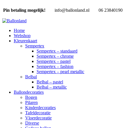
Pin betaling mogelijk!
info@ballonland.nl
06 23840190
Home
Webshop
Kleurenkaart
Sempertex
Sempertex – standaard
Sempertex – chrome
Sempertex – pastel
Sempertex – fashion
Sempertex – pearl metallic
Belbal
Belbal – pastel
Belbal – metallic
Ballondecoraties
Bogen
Pilaren
Kinderdecoraties
Tafeldecoratie
Vloerdecoratie
Diverse