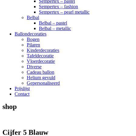
Sempertex – pastel
Sempertex – fashion
Sempertex – pearl metallic
Belbal
Belbal – pastel
Belbal – metallic
Ballondecoraties
Bogen
Pilaren
Kinderdecoraties
Tafeldecoratie
Vloerdecoratie
Diverse
Cadeau ballon
Helium gevuld
Gepersonaliseerd
Prijslijst
Contact
shop
Cijfer 5 Blauw